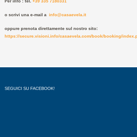
Per info : tel.
+39 335 7180331
o scrivi una e-mail a
info@casaevela.it
oppure prenota direttamente sul nostro sito:
https://secure.visioni.info/casaevela.com/book/booking/index
SEGUICI SU FACEBOOK!