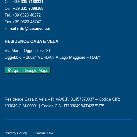
Cel.
+39 335 7180331
Cel.
+39 335 7388368
Tel.
+39 0323 48272
Fax +39 0323 48747
E-mail
info@casaevela.it
RESIDENCE CASA E VELA
Via Martiri Oggebbiesi, 21
Oggebbio – 28824 VERBANIA Lago Maggiore – ITALY
Apri in Google Maps
Residence Casa & Vela – P.IVA/C.F. 01457370037 – Codice CIR:
103049-CIM-00001 | Codice CIN: IT103049B4T42ZEV75
Privacy Policy
Cookie Law