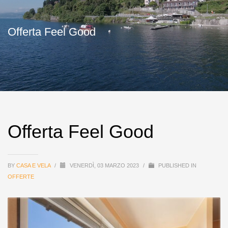
Offerta Feel Good
Offerta Feel Good
BY
CASA E VELA
/
VENERDÌ, 03 MARZO 2023
/
PUBLISHED IN
OFFERTE