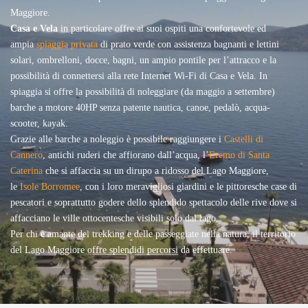
Maggiore.
Casa e Vela
in particolare offre ai suoi ospiti una confortevole ed
ampia
spiaggia privata
di prato verde con assistenza bagnanti e lettini
solari, ombrelloni, docce, bagni, un ampio pontile per l’attracco e la
possibilità di connettersi alla rete Internet Wi-Fi di Casa e Vela. In
spiaggia si offre la possibilità di noleggiare (da maggio a settembre)
barche a motore 40HP senza patente nautica, canoe, pedalò, acqua-
scooter, kayak.
Grazie alle barche a noleggio è possibile raggiungere i
Castelli di
Cannero
, antichi ruderi che affiorano dall’acqua, l’
Eremo di Santa
Caterina
che si affaccia su un dirupo a ridosso del Lago Maggiore,
le
Isole Borromee
, con i loro meravigliosi giardini e le pittoresche case di
pescatori e soprattutto godere dello splendido spettacolo delle rive dove si
affacciano le ville ottocentesche visibili solo dal lago.
Per chi è amante del trekking e delle passeggiate nella natura, il territorio
del Lago Maggiore offre splendidi percorsi da effettuare.