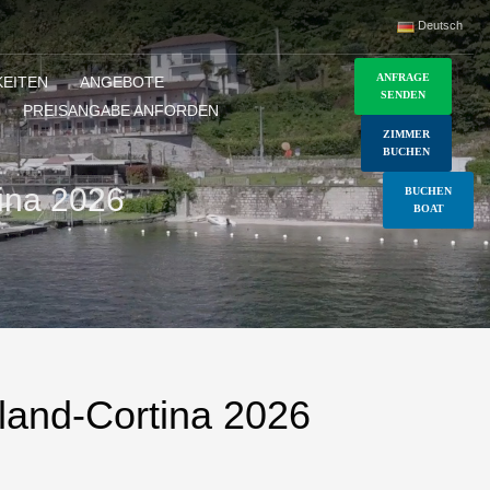
Deutsch
ANFRAGE
EITEN
ANGEBOTE
SENDEN
PREISANGABE ANFORDEN
ZIMMER
BUCHEN
ina 2026
BUCHEN
BOAT
land-Cortina 2026