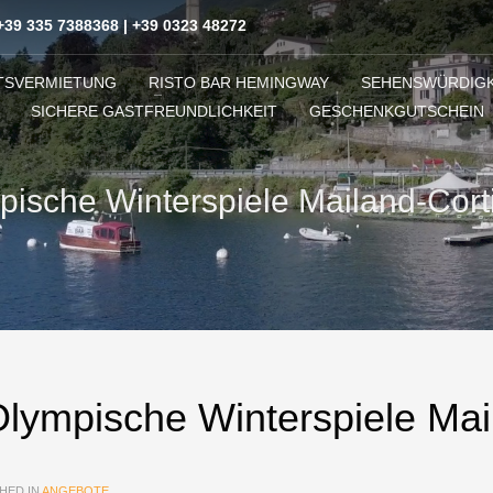
+39 335 7388368
|
+39 0323 48272
TSVERMIETUNG
RISTO BAR HEMINGWAY
SEHENSWÜRDIGK
SICHERE GASTFREUNDLICHKEIT
GESCHENKGUTSCHEIN
ische Winterspiele Mailand-Cort
lympische Winterspiele Mai
HED IN
ANGEBOTE