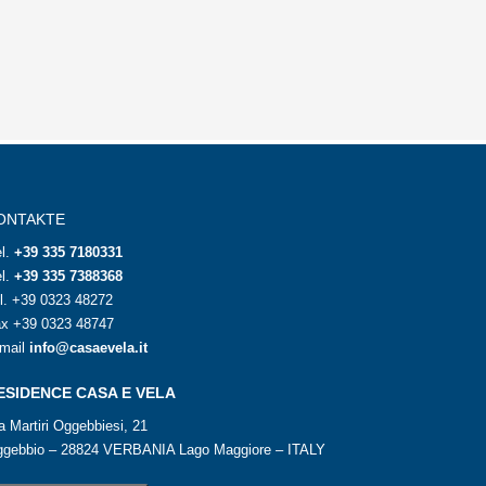
ONTAKTE
l.
+39 335 7180331
l.
+39 335 7388368
l.
+39 0323 48272
x +39 0323 48747
mail
info@casaevela.it
ESIDENCE CASA E VELA
a Martiri Oggebbiesi, 21
gebbio – 28824 VERBANIA Lago Maggiore – ITALY