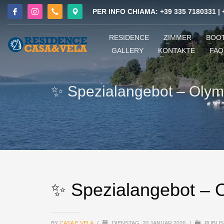
PER INFO CHIAMA:
+39 335 7180331
|
RESIDENCE
ZIMMER
BOO
GALLERY
KONTAKTE
FAQ
✨ Spezialangebot – Olymp
✨ Spezialangebot – O
BY
CASA E VELA
/
DIENSTAG, 20 JANUAR 2026
/
PUBLIS