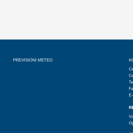
PREVISIONI METEO
K
Ce
Ce
Te
Fa
E-
R
Vi
Og